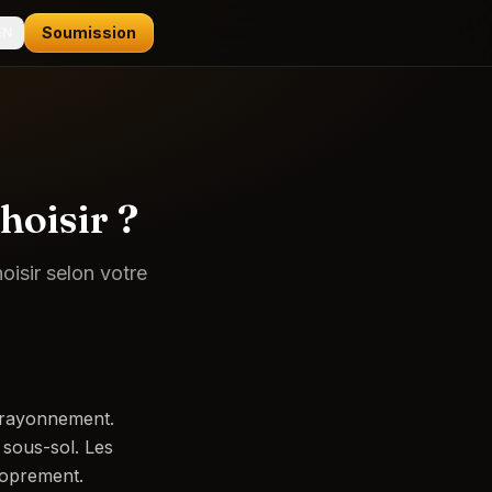
Soumission
EN
hoisir ?
hoisir selon votre
r rayonnement.
 sous-sol. Les
roprement.