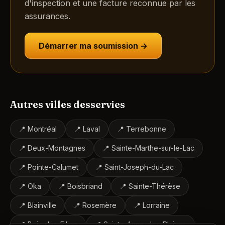
d'inspection et une facture reconnue par les
assurances.
Démarrer ma soumission →
Autres villes desservies
📍
Montréal
📍
Laval
📍
Terrebonne
📍
Deux-Montagnes
📍
Sainte-Marthe-sur-le-Lac
📍
Pointe-Calumet
📍
Saint-Joseph-du-Lac
📍
Oka
📍
Boisbriand
📍
Sainte-Thérèse
📍
Blainville
📍
Rosemère
📍
Lorraine
📍
Bois-des-Filion
📍
Sainte-Anne-des-Plaines